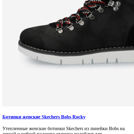
Ботинки женские Skechers Bobs Rocky
Утепленные женские ботинки Skechers из линейки Bobs на
легкой и гибкой подошве отлично подойдут для ..