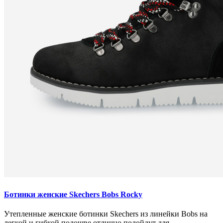
Ботинки женские Skechers Bobs Rocky
Утепленные женские ботинки Skechers из линейки Bobs на
легкой и гибкой подошве отлично подойдут для ..