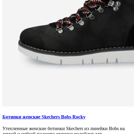
Ботинки женские Skechers Bobs Rocky
Утепленные женские ботинки Skechers из линейки Bobs на
легкой и гибкой подошве отлично подойдут для ..