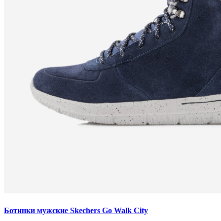
Ботинки мужские Skechers Go Walk City