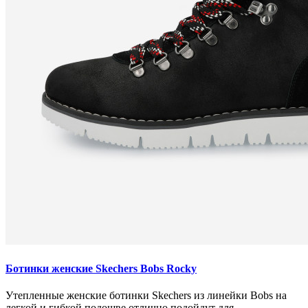
Ботинки женские Skechers Bobs Rocky
Утепленные женские ботинки Skechers из линейки Bobs на
легкой и гибкой подошве отлично подойдут для ..