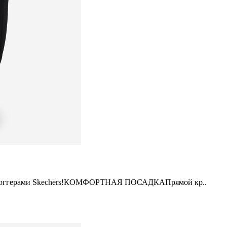
 джоггерами Skechers!КОМФОРТНАЯ ПОСАДКАПрямой кр..