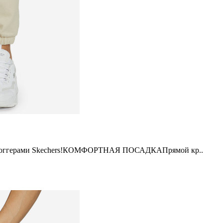
 джоггерами Skechers!КОМФОРТНАЯ ПОСАДКАПрямой кр..